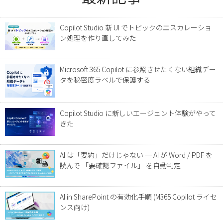
Copilot Studio 新 UI でトピックのエスカレーショ
ン処理を作り直してみた
Microsoft 365 Copilot に参照させたくない組織デー
タを秘密度ラベルで保護する
Copilot Studio に新しいエージェント体験がやって
きた
AI は「要約」だけじゃない ─ AI が Word / PDF を
読んで 「要確認ファイル」 を自動判定
AI in SharePoint の有効化手順 (M365 Copilot ライセ
ンス向け)